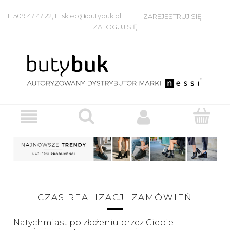
T: 509 47 47 22, E: sklep@butybuk.pl
ZAREJESTRUJ SIĘ
ZALOGUJ SIĘ
CZAS REALIZACJI ZAMÓWIEŃ
Natychmiast po złożeniu przez Ciebie