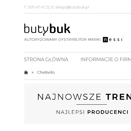
T: 509 47 47 22, E: sklep@butybuk.pl
STRONA GŁÓWNA
INFORMACJE O FIRM
»
CheBello