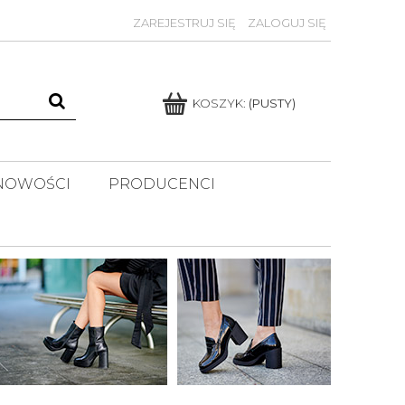
ZAREJESTRUJ SIĘ
ZALOGUJ SIĘ
KOSZYK:
(PUSTY)
NOWOŚCI
PRODUCENCI