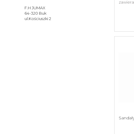
zawiera
F.H JUMAX
64-320 Buk
ul.Kościuszki 2
Sandał