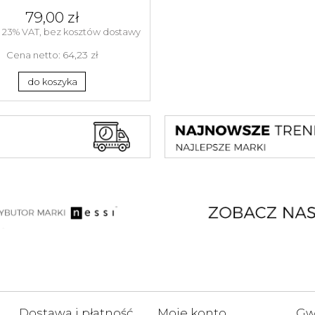
79,00 zł
 23% VAT, bez kosztów dostawy
64,23 zł
Cena netto:
do koszyka
Dostawa i płatność
Moje konto
Gwa