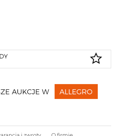
rancja i zwroty
O firmie