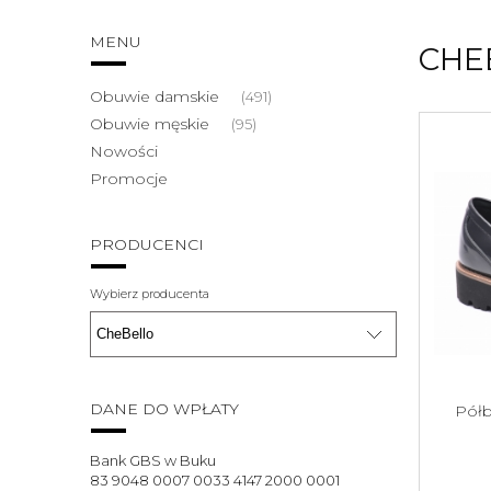
MENU
CHE
Obuwie damskie
(491)
Obuwie męskie
(95)
Nowości
Promocje
PRODUCENCI
Wybierz producenta
DANE DO WPŁATY
Półb
Bank GBS w Buku
83 9048 0007 0033 4147 2000 0001