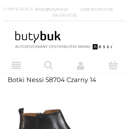
T: 509 47 47 22, E: sklep@butybuk.pl
ZAREJESTRUJ SIĘ
ZALOGUJ SIĘ
Botki Nessi 58704 Czarny 14