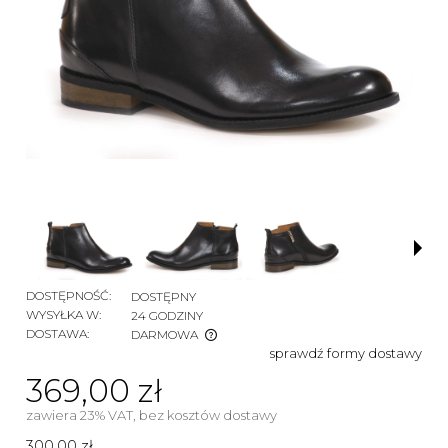
DOSTĘPNOŚĆ:
DOSTĘPNY
WYSYŁKA W:
24 GODZINY
DOSTAWA:
DARMOWA
sprawdź formy dostawy
CENA NIE ZAWIERA EWENTUALNYCH KOSZTÓW
PŁATNOŚCI
369,00 zł
zawiera 23% VAT, bez kosztów dostawy
300,00 zł