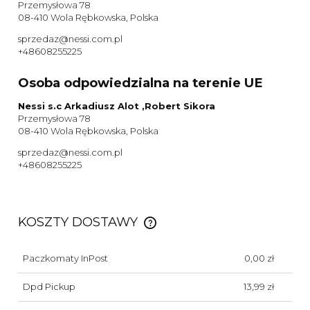
Przemysłowa 78
08-410 Wola Rębkowska, Polska
sprzedaz@nessi.com.pl
+48608255225
Osoba odpowiedzialna na terenie UE
Nessi s.c Arkadiusz Alot ,Robert Sikora
Przemysłowa 78
08-410 Wola Rębkowska, Polska
sprzedaz@nessi.com.pl
+48608255225
KOSZTY DOSTAWY
CENA NIE ZAWIERA EWENTUALNYCH KOSZTÓW
PŁATNOŚCI
Paczkomaty InPost
0,00 zł
Dpd Pickup
13,99 zł