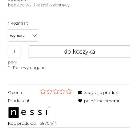
bez 23% VAT i kosztów dostawy
*
Rozmiar:
do koszyka
pary
*
- Pole wymagane
Ocena:
zapytaj o produkt
Producent:
poleć znajomemu
Kod produktu:
58704/14