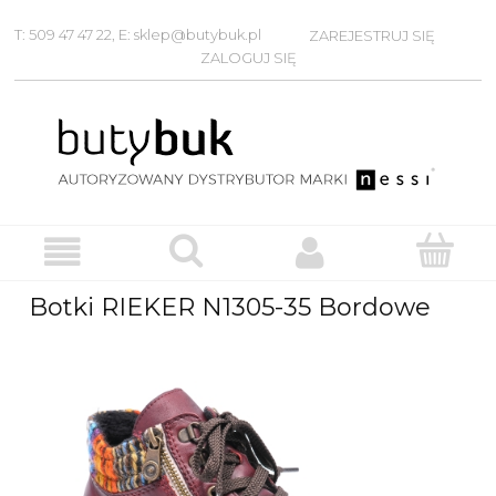
T: 509 47 47 22, E: sklep@butybuk.pl
ZAREJESTRUJ SIĘ
ZALOGUJ SIĘ
Botki RIEKER N1305-35 Bordowe