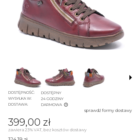
DOSTĘPNOŚĆ:
DOSTĘPNY
WYSYŁKA W:
24 GODZINY
DOSTAWA:
DARMOWA
sprawdź formy dostawy
CENA NIE ZAWIERA EWENTUALNYCH KOSZTÓW
PŁATNOŚCI
399,00 zł
zawiera 23% VAT, bez kosztów dostawy
324,39 zł