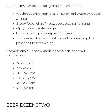
Rieker
TEX -
wodoodporny materiał wierzchni
Wodoodporna membrana TEX chroni przed wilgocią i
zimnem
Stopy "oddychają" - bez potu, bez zamarzania
Optymalny transfer wilgoc
Utrzymuje stopy w cieple i suchości
Zdrowe środowisko dla stóp w chłodne i wilgotne
jesienne lub zimowe dni
Zobacz jaka długość wkładki odpowiada danemu
rozmiarowi:
36 - 23 cm
37 - 24 cm
38 - 24,7 cm
39 - 25,3 cm
40 - 25,8 cm
41 - 26,3 cm
BEZPIECZEŃSTWO