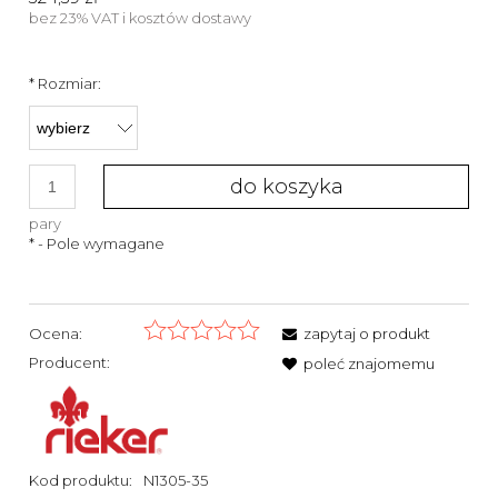
bez 23% VAT i kosztów dostawy
*
Rozmiar:
do koszyka
pary
*
- Pole wymagane
Ocena:
zapytaj o produkt
Producent:
poleć znajomemu
Kod produktu:
N1305-35