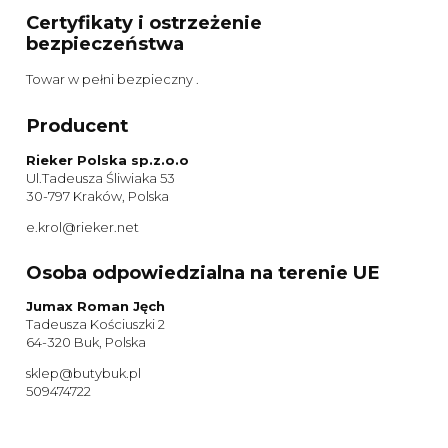
Certyfikaty i ostrzeżenie
bezpieczeństwa
Towar w pełni bezpieczny .
Producent
Rieker Polska sp.z.o.o
Ul.Tadeusza Śliwiaka 53
30-797 Kraków, Polska
e.krol@rieker.net
Osoba odpowiedzialna na terenie UE
Jumax Roman Jęch
Tadeusza Kościuszki 2
64-320 Buk, Polska
sklep@butybuk.pl
509474722