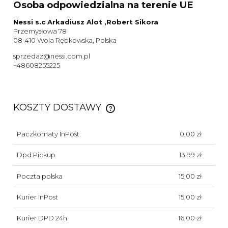
Osoba odpowiedzialna na terenie UE
Nessi s.c Arkadiusz Alot ,Robert Sikora
Przemysłowa 78
08-410 Wola Rębkowska, Polska
sprzedaz@nessi.com.pl
+48608255225
KOSZTY DOSTAWY
CENA NIE ZAWIERA EWENTUALNYCH KOSZTÓW
PŁATNOŚCI
Paczkomaty InPost
0,00 zł
Dpd Pickup
13,99 zł
Poczta polska
15,00 zł
Kurier InPost
15,00 zł
Kurier DPD 24h
16,00 zł