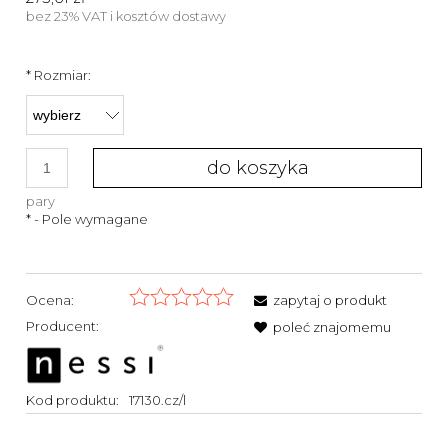
bez 23% VAT i kosztów dostawy
*
Rozmiar:
do koszyka
pary
*
- Pole wymagane
Ocena:
zapytaj o produkt
Producent:
poleć znajomemu
Kod produktu:
17130.cz/l