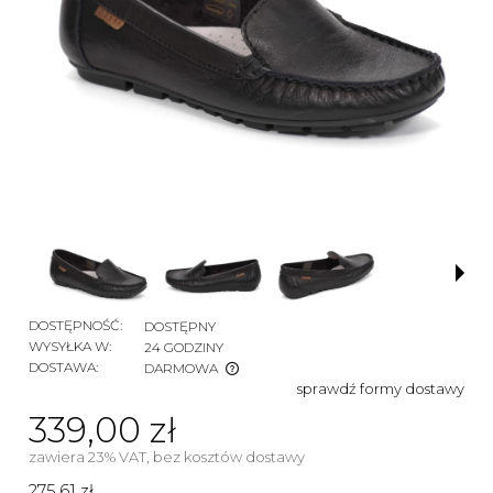
DOSTĘPNOŚĆ:
DOSTĘPNY
WYSYŁKA W:
24 GODZINY
DOSTAWA:
DARMOWA
sprawdź formy dostawy
CENA NIE ZAWIERA EWENTUALNYCH KOSZTÓW
PŁATNOŚCI
339,00 zł
zawiera 23% VAT, bez kosztów dostawy
275,61 zł