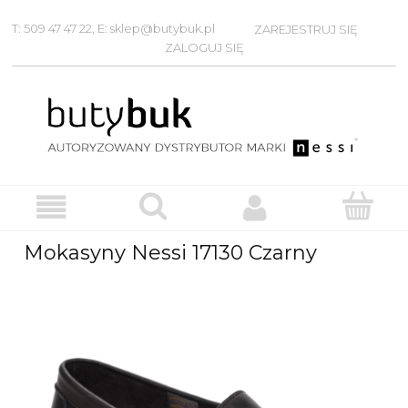
T: 509 47 47 22, E: sklep@butybuk.pl
ZAREJESTRUJ SIĘ
ZALOGUJ SIĘ
Mokasyny Nessi 17130 Czarny