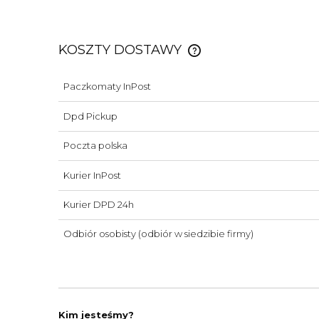
KOSZTY DOSTAWY
Paczkomaty InPost
CENA NIE ZAWIERA EWE
KOSZTÓW PŁATNOŚCI
Dpd Pickup
Poczta polska
Kurier InPost
Kurier DPD 24h
Odbiór osobisty
(odbiór w siedzibie firmy)
Kim jesteśmy?