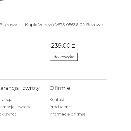
 Brązowe
Klapki Venezia V575-05636-02 Beżowe
Czółenka 
239,00 zł
do koszyka
rancja i zwroty
O firmie
rancja
Kontakt
amacje i zwroty
Producenci
ki zwrot
Informacje o firmie