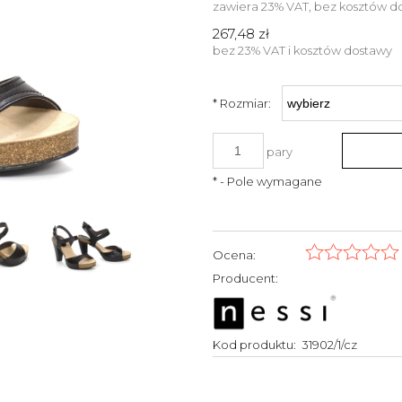
zawiera 23% VAT, bez kosztów d
267,48 zł
bez 23% VAT i kosztów dostawy
*
Rozmiar:
pary
*
- Pole wymagane
Ocena:
Producent:
Kod produktu:
31902/1/cz