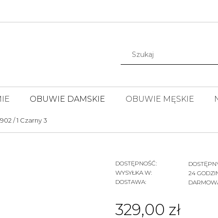
IE
OBUWIE DAMSKIE
OBUWIE MĘSKIE
902 / 1 Czarny 3
DOSTĘPNOŚĆ:
DOSTĘPN
WYSYŁKA W:
24 GODZI
DOSTAWA:
DARMOW
CENA NIE ZAWIERA EWENTUALNYCH
329,00 zł
KOSZTÓW PŁATNOŚCI