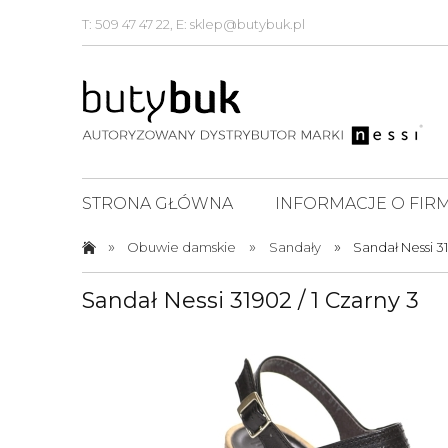
T: 509 47 47 22, E: sklep@butybuk.pl
STRONA GŁÓWNA
INFORMACJE O FIRM
»
»
»
Obuwie damskie
Sandały
Sandał Nessi 31
Sandał Nessi 31902 / 1 Czarny 3