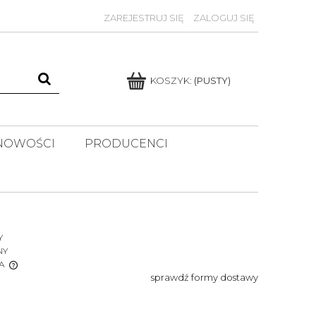
ZAREJESTRUJ SIĘ
ZALOGUJ SIĘ
KOSZYK:
(PUSTY)
NOWOŚCI
PRODUCENCI
Y
NY
A
sprawdź formy dostawy