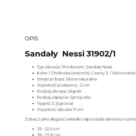
OPIS
Sandały Nessi 31902/1
Typ obuwia / Producent: Sandały Nessi
Kolor / Cholewka (wierzch): Czarny 3 / Skóra natur
Wnętrze buta: Skóra naturalna
Wysokość podeszwy : 2 cm
Rodzaj obcasa: Słupek
Rodzaj zapięcia: Sprzączka
Tęgość:G (typowa)
Wysokość obcasa: 9 cm
Zobacz jaka długość wkładki odpowiada danemu rozmia
35 - 22,5 cm
36 - 22,8 cm