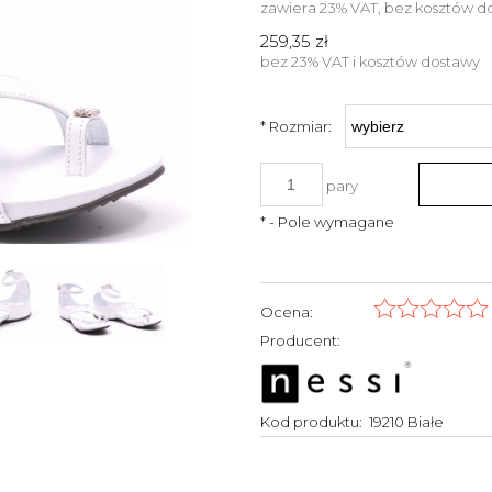
zawiera 23% VAT, bez kosztów d
259,35 zł
bez 23% VAT i kosztów dostawy
*
Rozmiar:
pary
*
- Pole wymagane
Ocena:
Producent:
Kod produktu:
19210 Białe