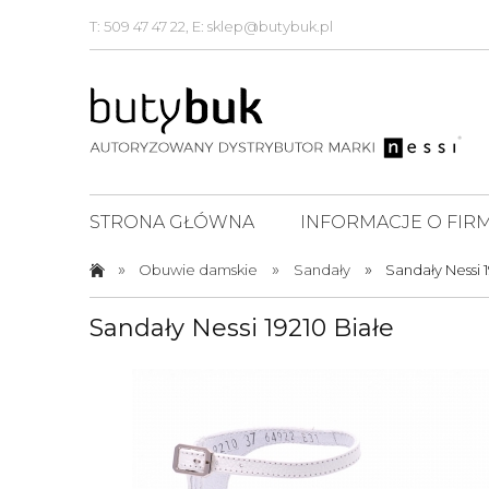
T: 509 47 47 22, E: sklep@butybuk.pl
STRONA GŁÓWNA
INFORMACJE O FIRM
»
»
»
Obuwie damskie
Sandały
Sandały Nessi 1
Sandały Nessi 19210 Białe