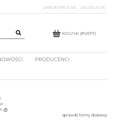
ZAREJESTRUJ SIĘ
ZALOGUJ SIĘ
KOSZYK:
(PUSTY)
NOWOŚCI
PRODUCENCI
Y
NY
A
sprawdź formy dostawy