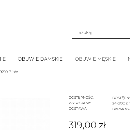
IE
OBUWIE DAMSKIE
OBUWIE MĘSKIE
9210 Białe
DOSTĘPNOŚĆ:
DOSTĘPN
WYSYŁKA W:
24 GODZI
DOSTAWA:
DARMOW
CENA NIE ZAWIERA EWENTUALNYCH
319,00 zł
KOSZTÓW PŁATNOŚCI