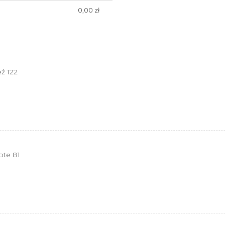
0,00 zł
ż 122
ote 81