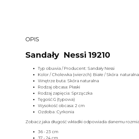
OPIS
Sandały Nessi 19210
Typ obuwia / Producent: Sandały Nessi
Kolor / Cholewka (wierzch): Białe / Skóra naturalna 
Wnętrze buta: Skóra naturalna
Rodzaj obcasa: Płaski
Rodzaj zapięcia: Sprzączka
Tęgość:G (typowa)
Wysokość obcasa: 2 cm
Ozdoba :Cyrkonia
Zobacz jaka długość wkładki odpowiada danemu rozmia
36 - 23 cm
37 - 24 cm