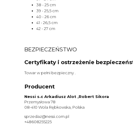
38 - 25 cm
39 - 25,5 cm
40 - 26 cm
41 - 26,5 cm
42 - 27 cm
BEZPIECZEŃSTWO
Certyfikaty i ostrzeżenie bezpieczeń
Towar w pełni bezpieczny .
Producent
Nessi s.c Arkadiusz Alot ,Robert Sikora
Przemysłowa 78
08-410 Wola Rębkowska, Polska
sprzedaz@nessi.com.pl
+48608255225