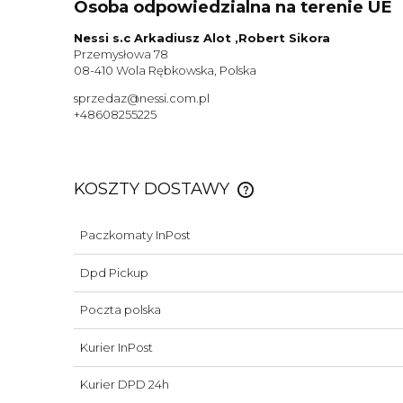
Osoba odpowiedzialna na terenie UE
Nessi s.c Arkadiusz Alot ,Robert Sikora
Przemysłowa 78
08-410 Wola Rębkowska, Polska
sprzedaz@nessi.com.pl
+48608255225
KOSZTY DOSTAWY
Paczkomaty InPost
CENA NIE ZAWIERA EWE
KOSZTÓW PŁATNOŚCI
Dpd Pickup
Poczta polska
Kurier InPost
Kurier DPD 24h