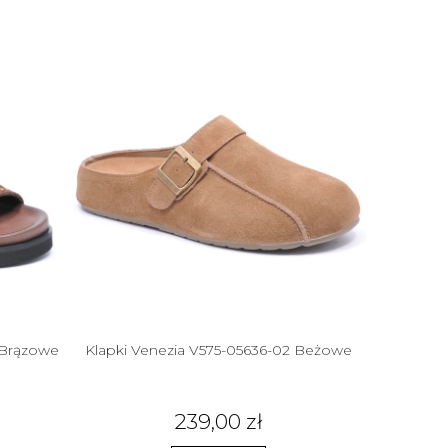
 Brązowe
Klapki Venezia V575-05636-02 Beżowe
Czółenka 
239,00 zł